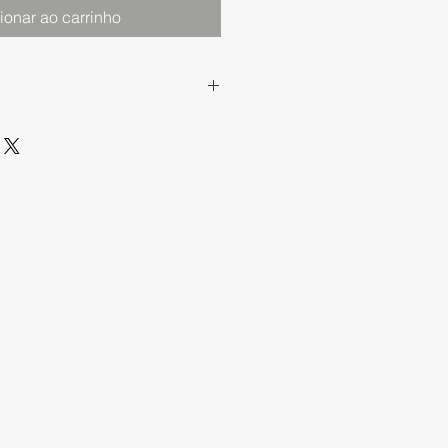
ionar ao carrinho
 das Letras
‎ 2 maio 2022
‎ 288 páginas
9X
212194
50 g
7 x 21 cm