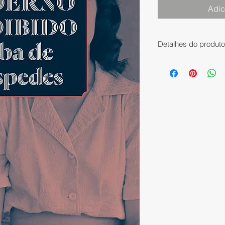
Adic
Detalhes do produto
Editora: ‎ Companhia
Data da publicação: 
Edição: ‎ 1ª
Idioma: ‎ Português
Número de páginas: 
ISBN-10: ‎ 65592121
ISBN-13: ‎ 978-6559
Peso do produto: ‎ 3
Dimensões: ‎ 14 x 1.