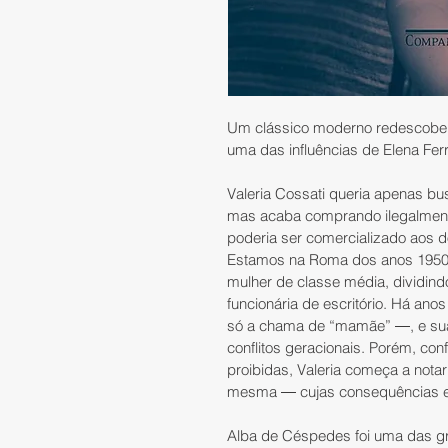
Um clássico moderno redescoberto 
uma das influências de Elena Ferr
Valeria Cossati queria apenas bus
mas acaba comprando ilegalment
poderia ser comercializado aos d
Estamos na Roma dos anos 1950, 
mulher de classe média, dividind
funcionária de escritório. Há ano
só a chama de “mamãe” ―, e sua 
conflitos geracionais. Porém, co
proibidas, Valeria começa a nota
mesma ― cujas consequências el
Alba de Céspedes foi uma das gra