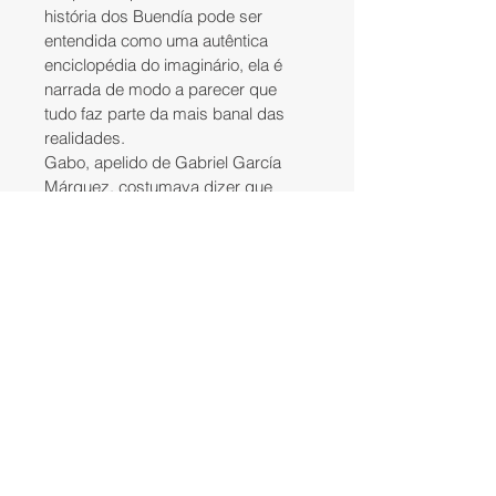
história dos Buendía pode ser 
entendida como uma autêntica 
enciclopédia do imaginário, ela é 
narrada de modo a parecer que 
tudo faz parte da mais banal das 
realidades.
Gabo, apelido de Gabriel García 
Márquez, costumava dizer que 
todo grande escritor está sempre 
escrevendo o mesmo livro. “E qual 
seria o seu?”, perguntaram-lhe. “O 
livro da solidão”, foi a resposta. 
Apesar disso, ele não 
considerava Cem anos sua melhor 
obra (gostava demais de O outono 
do patriarca ). O que importa? O 
certo é que nenhum outro romance 
resume tão completamente o 
formidável talento deste contador 
de histórias de solitários - que se 